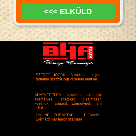
ELKÜLD >>>
SZERZŐI JOGOK - A weboldal teljes
tartalma szerzői jogi védelem alatt áll.
ADATVÉDELEM - A weboldalon kapott
személyes adatokat bizalmasan
kezeljük, harmadik személynek nem
adjuk.
ONLINE TUDÁSTÁR - E-Oktatás
Elérhető már tagok számára.